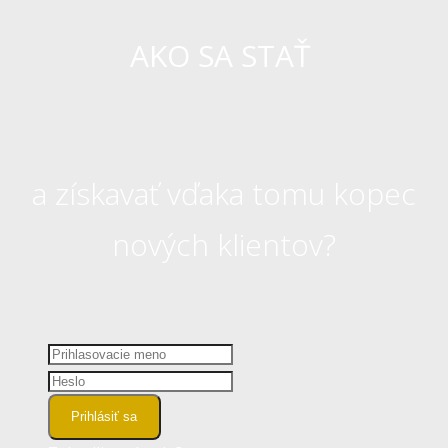
AKO SA STAŤ
a získavať vďaka tomu kopec
nových klientov?
Prihlásiť sa