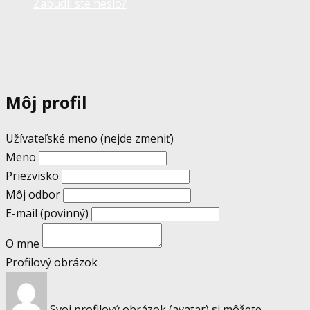
Zabudli ste heslo?
Môj profil
Užívateľské meno (nejde zmeniť)
Meno
Priezvisko
Môj odbor
E-mail
(povinný)
O mne
Profilový obrázok
Svoj profilový obrázok (avatar) si môžete