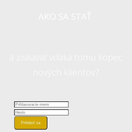
AKO SA STAŤ
a získavať vďaka tomu kopec
nových klientov?
Prihlásiť sa