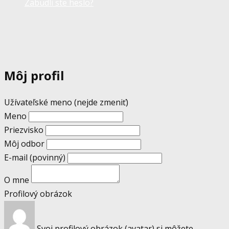
Zabudli ste heslo?
Môj profil
Užívateľské meno (nejde zmeniť)
Meno
Priezvisko
Môj odbor
E-mail
(povinný)
O mne
Profilový obrázok
Svoj profilový obrázok (avatar) si môžete