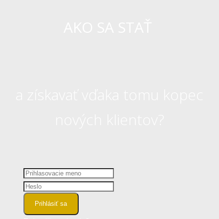
AKO SA STAŤ
a získavať vďaka tomu kopec
nových klientov?
Prihlásiť sa