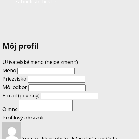
Zabudli ste heslo?
Môj profil
Užívateľské meno (nejde zmeniť)
Meno
Priezvisko
Môj odbor
E-mail
(povinný)
O mne
Profilový obrázok
Svoj profilový obrázok (avatar) si môžete