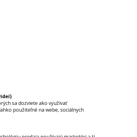
nline
ideí)
rých sa dozviete ako využívať
 ľahko použiteľné na webe, sociálnych
ychológiu predaja používajú marketéri a ti