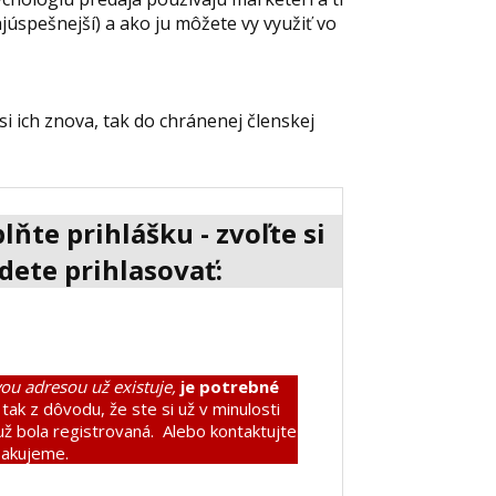
ajúspešnejší) a ako ju môžete vy využiť vo
si ich znova, tak do chránenej členskej
ňte prihlášku - zvoľte si
dete prihlasovať:
vou adresou už existuje,
je potrebné
 tak z dôvodu, že ste si už v minulosti
 už bola registrovaná. Alebo kontaktujte
Ďakujeme.