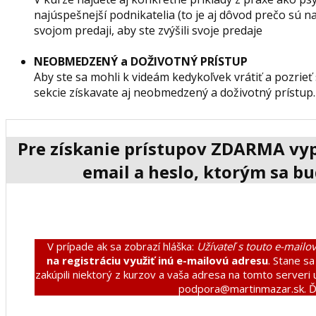
najúspešnejší podnikatelia (to je aj dôvod prečo sú n
svojom predaji, aby ste zvýšili svoje predaje
NEOBMEDZENÝ a DOŽIVOTNÝ PRÍSTUP
Aby ste sa mohli k videám kedykoľvek vrátiť a pozrieť 
sekcie získavate aj neobmedzený a doživotný prístup.
Pre získanie prístupov ZDARMA vypl
email a heslo, ktorým sa bu
V prípade ak sa zobrazí hláška:
Užívateľ s touto e-mailo
na registráciu
využiť inú e-mailovú adresu
. Stane sa
zakúpili niektorý z kurzov a vaša adresa na tomto serveri
podpora@martinmazar.sk. 