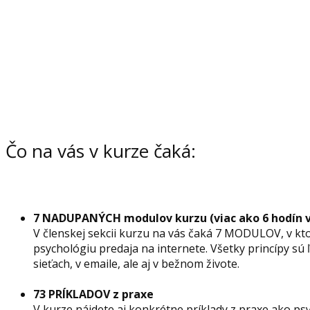
Psychológia predaja o
Čo na vás v kurze čaká:
7 NADUPANÝCH modulov kurzu (viac ako 6 hodín v
V členskej sekcii kurzu na vás čaká 7 MODULOV, v kto
psychológiu predaja na internete. Všetky princípy sú
sieťach, v emaile, ale aj v bežnom živote.
73 PRÍKLADOV z praxe
V kurze nájdete aj konkrétne príklady z praxe ako ps