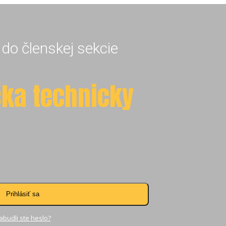
 do členskej sekcie
čka technicky
Prihlásiť sa
abudli ste heslo?