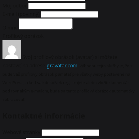
Môj odbor
E-mail
(povinný)
O mne
Profilový obrázok
Svoj profilový obrázok (avatar) si môžete
nastaviť na adrese
gravatar.com
.
Výhodou tejto služby je, že si
bude váš profilový obrázok pamätať pre všetky weby postavené na
WordPress, a keď sa kdekoľvek registrujete alebo vložíte komentár
pod rovnakým e-mailom, bude sa tento profilový obrázok automaticky
zobrazovať.
Kontaktné informácie
Webové stránky