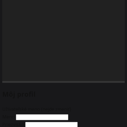
Môj profil
Užívateľské meno (nejde zmeniť)
Meno
Priezvisko