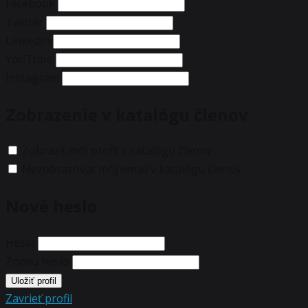
Facebook
Twitter
LinkedIn
YouTube
Instagram
Zobrazenie v katalógu členov
Zobraziť môj profil v katalógu členov
Nezobrazovať môj email v katalógu členov
Nové heslo
Heslo
Znovu heslo
Zavrieť profil