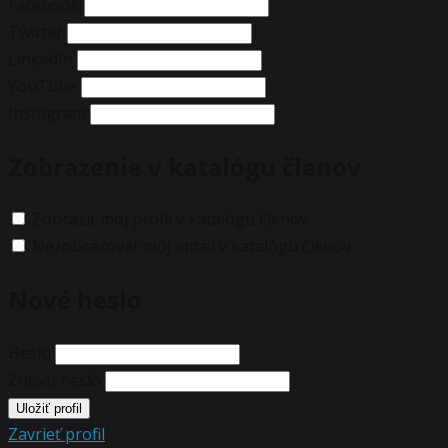
Facebook
Twitter
LinkedIn
YouTube
Instagram
Zobrazenie v katalógu členov
Zobraziť môj profil v katalógu členov
Nezobrazovať môj email v katalógu členov
Nové heslo
Heslo
Znovu heslo
Zavrieť profil