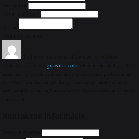
Môj odbor
E-mail
(povinný)
O mne
Profilový obrázok
Svoj profilový obrázok (avatar) si môžete
nastaviť na adrese
gravatar.com
.
Výhodou tejto služby je, že si
bude váš profilový obrázok pamätať pre všetky weby postavené na
WordPress, a keď sa kdekoľvek registrujete alebo vložíte komentár
pod rovnakým e-mailom, bude sa tento profilový obrázok automaticky
zobrazovať.
Kontaktné informácie
Webové stránky