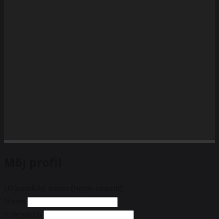
Môj profil
Užívateľské meno (nejde zmeniť)
Meno
Priezvisko