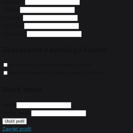
Facebook
Twitter
LinkedIn
YouTube
Instagram
Zobrazenie v katalógu členov
Zobraziť môj profil v katalógu členov
Nezobrazovať môj email v katalógu členov
Nové heslo
Heslo
Znovu heslo
Zavrieť profil