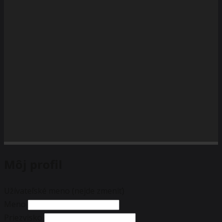
Môj profil
Užívateľské meno (nejde zmeniť)
Meno
Priezvisko