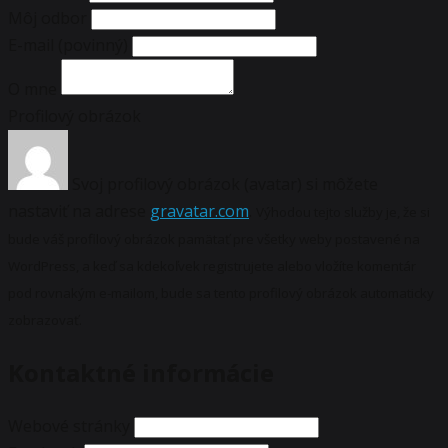
Môj odbor
E-mail
(povinný)
O mne
Profilový obrázok
Svoj profilový obrázok (avatar) si môžete
nastaviť na adrese
gravatar.com
.
Výhodou tejto služby je, že si
bude váš profilový obrázok pamätať pre všetky weby postavené na
WordPress, a keď sa kdekoľvek registrujete alebo vložíte komentár
pod rovnakým e-mailom, bude sa tento profilový obrázok automaticky
zobrazovať.
Kontaktné informácie
Webové stránky