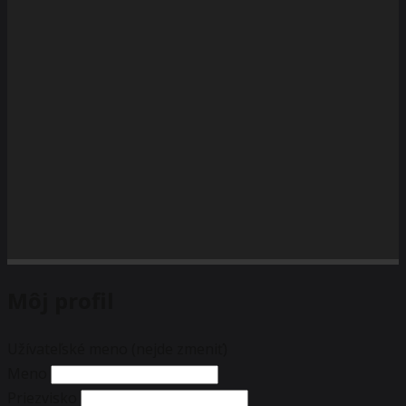
Môj profil
Užívateľské meno (nejde zmeniť)
Meno
Priezvisko