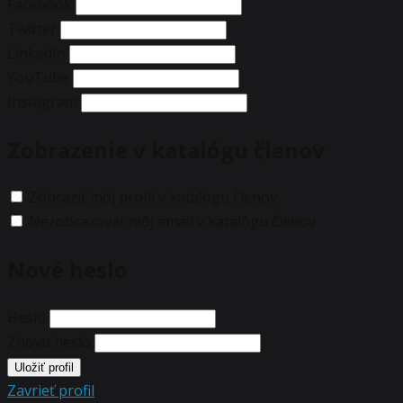
Facebook
Twitter
LinkedIn
YouTube
Instagram
Zobrazenie v katalógu členov
Zobraziť môj profil v katalógu členov
Nezobrazovať môj email v katalógu členov
Nové heslo
Heslo
Znovu heslo
Zavrieť profil