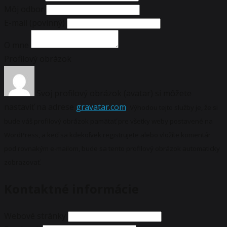
Môj odbor
E-mail
(povinný)
O mne
Profilový obrázok
Svoj profilový obrázok (avatar) si môžete
nastaviť na adrese
gravatar.com
.
Výhodou tejto služby je, že si
bude váš profilový obrázok pamätať pre všetky weby postavené na
WordPress, a keď sa kdekoľvek registrujete alebo vložíte komentár
pod rovnakým e-mailom, bude sa tento profilový obrázok automaticky
zobrazovať.
Kontaktné informácie
Webové stránky