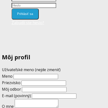
Prihlásiť sa
Zabudli ste heslo?
Môj profil
Užívateľské meno (nejde zmeniť)
Meno
Priezvisko
Môj odbor
E-mail
(povinný)
O mne