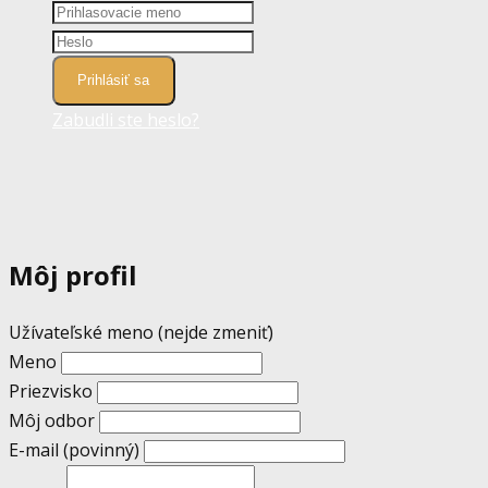
Prihlásiť sa
Zabudli ste heslo?
Môj profil
Užívateľské meno (nejde zmeniť)
Meno
Priezvisko
Môj odbor
E-mail
(povinný)