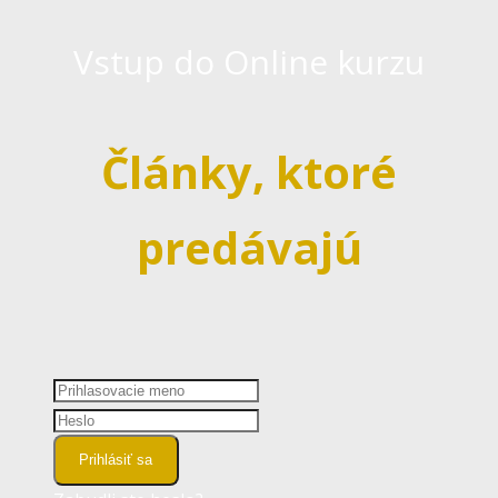
Vstup do Online kurzu
Články, ktoré
predávajú
Prihlásiť sa