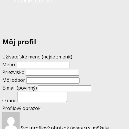
Zabudli ste heslo?
Môj profil
Užívateľské meno (nejde zmeniť)
Meno
Priezvisko
Môj odbor
E-mail
(povinný)
O mne
Profilový obrázok
Svoj profilový obrázok (avatar) si môžete