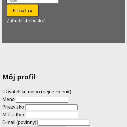
Prihlásiť sa
Zabudli ste heslo?
Môj profil
Užívateľské meno (nejde zmeniť)
Meno
Priezvisko
Môj odbor
E-mail
(povinný)