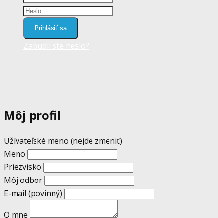
Prihlásiť sa
Zabudli ste heslo?
Môj profil
Užívateľské meno (nejde zmeniť)
Meno
Priezvisko
Môj odbor
E-mail
(povinný)
O mne