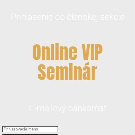
Prihlásenie do členskej sekcie
Online VIP
Seminár
E-mailový bankomat