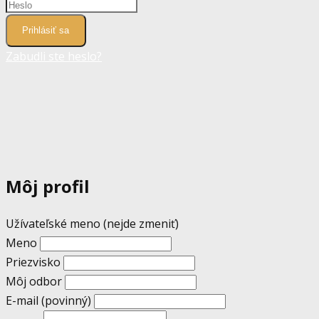
Prihlásiť sa
Zabudli ste heslo?
Môj profil
Užívateľské meno (nejde zmeniť)
Meno
Priezvisko
Môj odbor
E-mail
(povinný)