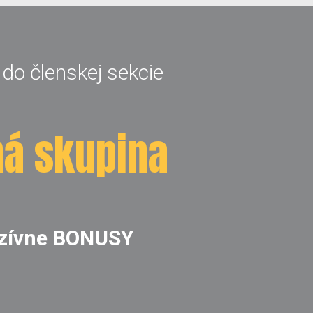
 do členskej sekcie
ná skupina
uzívne BONUSY