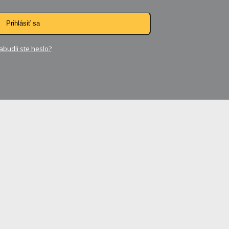
Prihlásiť sa
abudli ste heslo?