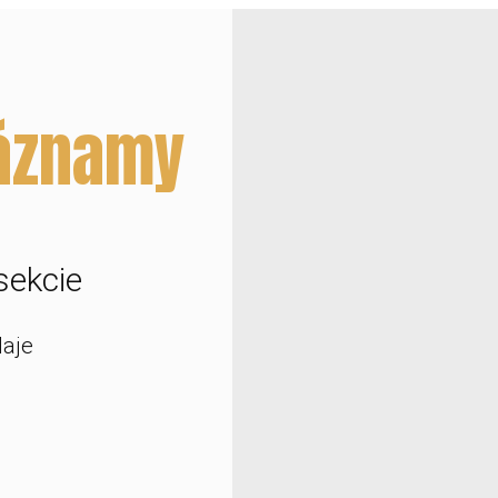
záznamy
sekcie
daje